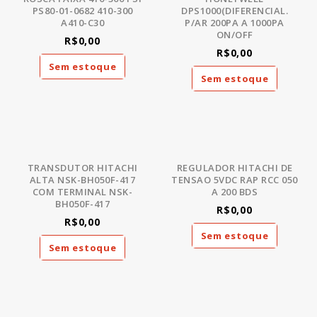
PS80-01-0682 410-300
DPS1000(DIFERENCIAL.
A410-C30
P/AR 200PA A 1000PA
ON/OFF
R$0,00
R$0,00
Sem estoque
Sem estoque
TRANSDUTOR HITACHI
REGULADOR HITACHI DE
ALTA NSK-BH050F-417
TENSAO 5VDC RAP RCC 050
COM TERMINAL NSK-
A 200 BDS
BH050F-417
R$0,00
R$0,00
Sem estoque
Sem estoque