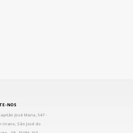
TE-NOS
apitão José Maria, 547 -
m Urano, São José do
reto - SP, 15084-150