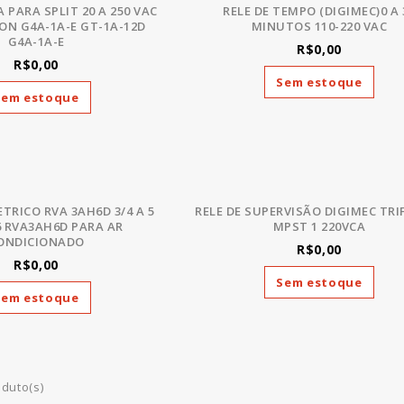
 PARA SPLIT 20 A 250 VAC
RELE DE TEMPO (DIGIMEC)0 A 
ON G4A-1A-E GT-1A-12D
MINUTOS 110-220 VAC
G4A-1A-E
R$0,00
R$0,00
Sem estoque
Sem estoque
TRICO RVA 3AH6D 3/4 A 5
RELE DE SUPERVISÃO DIGIMEC TRI
6 RVA3AH6D PARA AR
MPST 1 220VCA
ONDICIONADO
R$0,00
R$0,00
Sem estoque
Sem estoque
oduto(s)