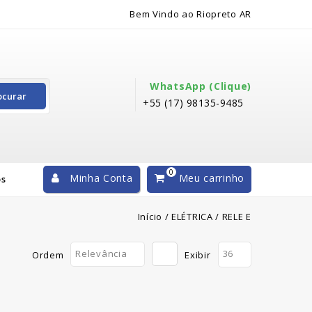
Bem Vindo ao Riopreto AR
WhatsApp (clique)
ocurar
+55 (17) 98135-9485
0
Minha Conta
Meu carrinho
os
Início
/
ELÉTRICA
/
RELE E
Relevância
36
Ordem
Exibir