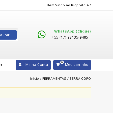
Bem Vindo ao Riopreto AR
WhatsApp (clique)
ocurar
+55 (17) 98135-9485
0
Minha Conta
Meu carrinho
os
Início
/
FERRAMENTAS
/
SERRA COPO