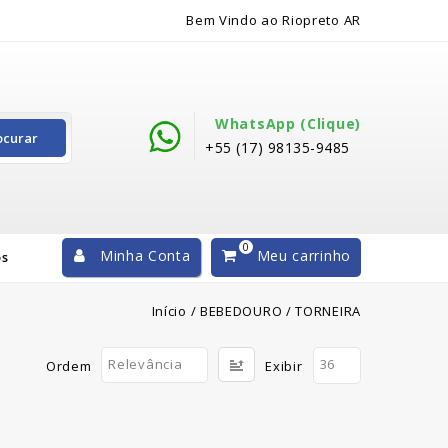
Bem Vindo ao Riopreto AR
WhatsApp (clique)
ocurar
+55 (17) 98135-9485
0
Minha Conta
Meu carrinho
os
Início
/
BEBEDOURO
/
TORNEIRA
Relevância
36
Ordem
Exibir