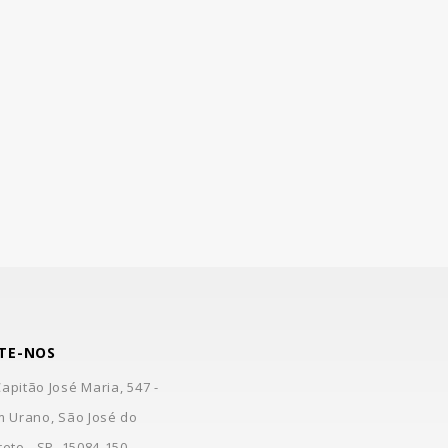
TE-NOS
apitão José Maria, 547 -
m Urano, São José do
reto - SP, 15084-150